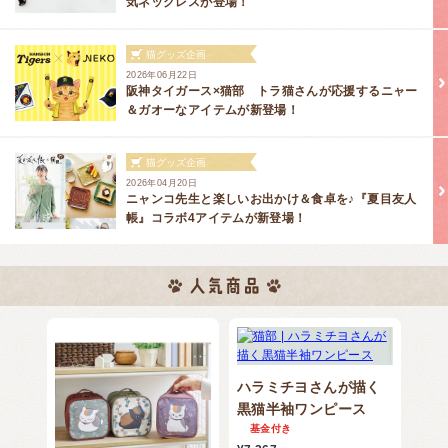
気ネックレスが登場！
猫グッズ企画
2026年06月22日
阪神タイガース×猫部 トラ猫さんが応援するニャー
＆ガオーなアイテムが新登場！
猫グッズ企画
2026年04月20日
ニャンコ先生と楽しいお出かけ＆食卓を♪『夏目友人
帳』コラボ4アイテムが新登場！
ハラミチヨさんが描く
黒猫半袖ワンピース
基金付き