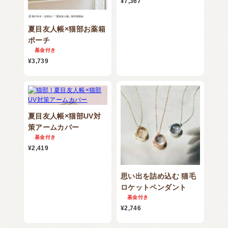
¥7,367
夏目友人帳×猫部お薬箱
ポーチ
基金付き
¥3,739
夏目友人帳×猫部UV対
策アームカバー
基金付き
¥2,419
思い出を詰め込む 猫毛
ロケットペンダント
基金付き
¥2,746