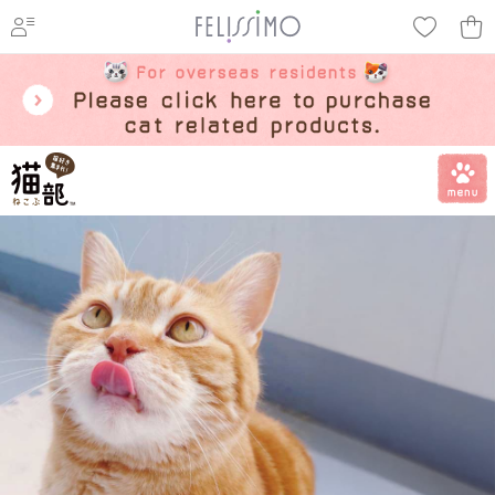
ページ内を移動するためのリンクです。
メインコンテンツへ移動