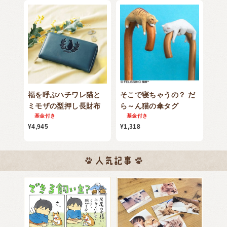
福を呼ぶハチワレ猫と
そこで寝ちゃうの？ だ
ミモザの型押し長財布
ら～ん猫の傘タグ
基金付き
基金付き
¥4,945
¥1,318